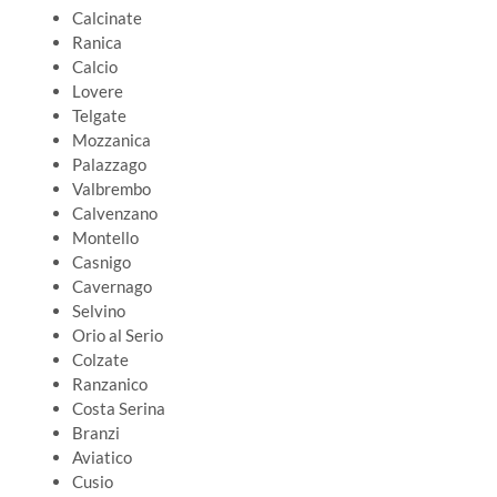
Calcinate
Ranica
Calcio
Lovere
Telgate
Mozzanica
Palazzago
Valbrembo
Calvenzano
Montello
Casnigo
Cavernago
Selvino
Orio al Serio
Colzate
Ranzanico
Costa Serina
Branzi
Aviatico
Cusio