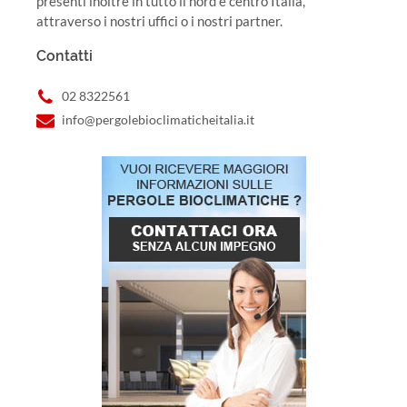
presenti inoltre in tutto il nord e centro Italia,
attraverso i nostri uffici o i nostri partner.
Contatti
02 8322561
info@pergolebioclimaticheitalia.it