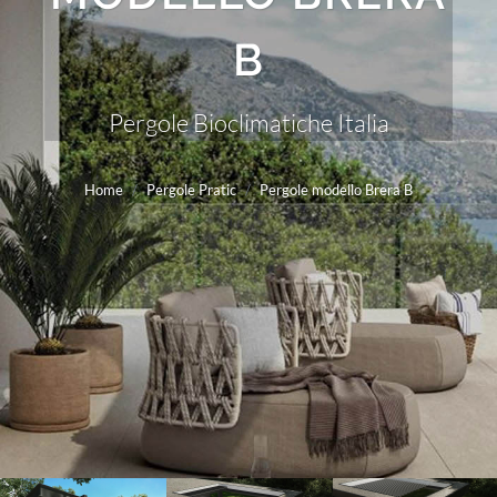
B
Pergole Bioclimatiche Italia
Home
Pergole Pratic
Pergole modello Brera B