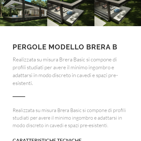
PERGOLE MODELLO BRERA B
Realizzata su misura Brera Basic si compone di
profili studiati per avere il minimo ingombro e
adattarsi in modo discreto in cavedi e spazi pre-
esistenti.
Realizzata su misura Brera Basic si compone di profili
studiati per avere il minimo ingombro e adattarsi in
modo discreto in cavedi e spazi pre-esistenti.
CARATTERISTICHE TECNICHE