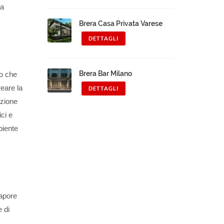
la
Brera Casa Privata Varese
DETTAGLI
Brera Bar Milano
to che
reare la
DETTAGLI
azione
ici e
biente
sapore
e di