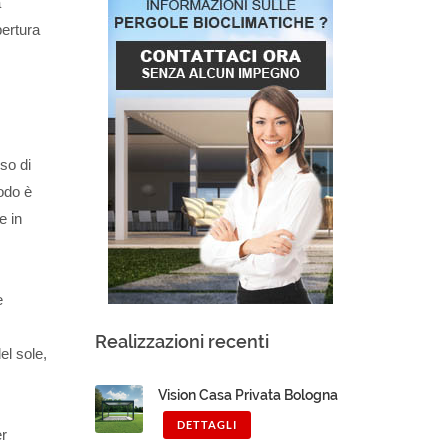
a
pertura
so di
modo è
e in
e
Realizzazioni recenti
el sole,
Vision Casa Privata Bologna
DETTAGLI
er