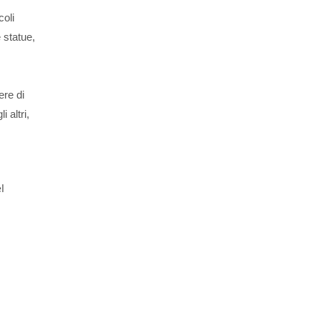
coli
 statue,
ere di
 altri,
l