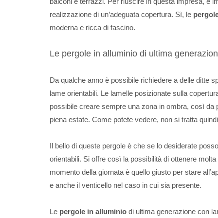
balconi e terrazzi. Per riuscire in questa impresa, è 
realizzazione di un’adeguata copertura. Sì, le
pergole
moderna e ricca di fascino.
Le pergole in alluminio di ultima generazio
Da qualche anno è possibile richiedere a delle ditte s
lame orientabili. Le lamelle posizionate sulla copertu
possibile creare sempre una zona in ombra, così da po
piena estate. Come potete vedere, non si tratta quindi
Il bello di queste pergole è che se lo desiderate pos
orientabili. Si offre così la possibilità di ottenere m
momento della giornata è quello giusto per stare all’a
e anche il venticello nel caso in cui sia presente.
Le
pergole in alluminio
di ultima generazione con lam