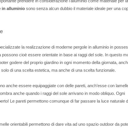
importante prendere in considerazione l’alluminio come materiale per l
 in alluminio
sono senza alcun dubbio il materiale ideale per una co
ne
pecializzate la realizzazione di moderne pergole in alluminio in posses
ra possono cioè essere orientate in base ai raggi del sole. In questo 
ter godere del proprio giardino in ogni momento della giornata, anch
 solo di una scelta estetica, ma anche di una scelta funzionale.
sono anche essere equipaggiate con delle pareti, anch’esse con lamell
olta ombra anche quando i raggi del sole arrivano in modo obliquo. Ogni
perto! Le pareti permettono comunque di far passare la luce naturale d
elle orientabili permettono di dare vita ad uno spazio outdoor da pot