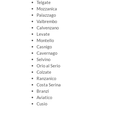
Telgate
Mozzanica
Palazzago
Valbrembo
Calvenzano
Levate
Montello
Casnigo
Cavernago
Selvino
Orio al Serio
Colzate
Ranzanico
Costa Serina
Branzi
Aviatico
Cusio