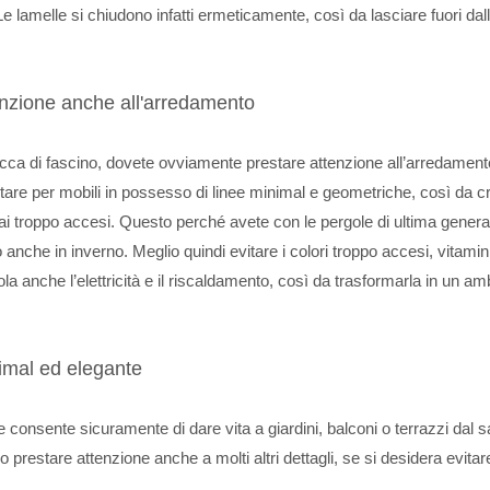
 lamelle si chiudono infatti ermeticamente, così da lasciare fuori dal
enzione anche all'arredamento
ricca di fascino, dovete ovviamente prestare attenzione all’arredamen
ptare per mobili in possesso di linee minimal e geometriche, così da c
 mai troppo accesi. Questo perché avete con le pergole di ultima gener
io anche in inverno. Meglio quindi evitare i colori troppo accesi, vitamin
ola anche l’elettricità e il riscaldamento, così da trasformarla in un am
nimal ed elegante
 consente sicuramente di dare vita a giardini, balconi o terrazzi dal 
prestare attenzione anche a molti altri dettagli, se si desidera evitar