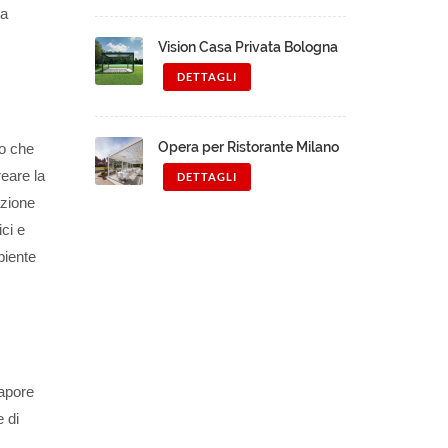
la
Vision Casa Privata Bologna
DETTAGLI
Opera per Ristorante Milano
to che
reare la
DETTAGLI
azione
ici e
biente
sapore
e di