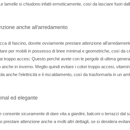
 lamelle si chiudono infatti ermeticamente, così da lasciare fuori dal
enzione anche all'arredamento
ricca di fascino, dovete ovviamente prestare attenzione all’arredamen
ptare per mobili in possesso di linee minimal e geometriche, così da c
 mai troppo accesi. Questo perché avete con le pergole di ultima gener
io anche in inverno. Meglio quindi evitare i colori troppo accesi, vitamin
ola anche l’elettricità e il riscaldamento, così da trasformarla in un am
nimal ed elegante
 consente sicuramente di dare vita a giardini, balconi o terrazzi dal 
prestare attenzione anche a molti altri dettagli, se si desidera evitar