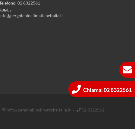
Telefono:
02 8322561
Email:
info@pergolebioclimaticheitalia.it
Chiama: 02 8322561
info@pergolebioclimaticheitalia.it
·
02 8322561