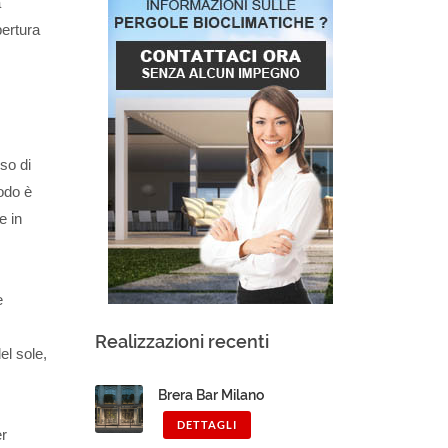
a
pertura
so di
modo è
e in
e
Realizzazioni recenti
el sole,
Brera Bar Milano
DETTAGLI
er