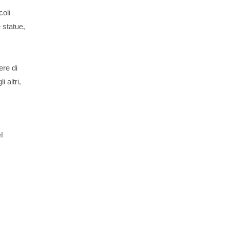
coli
 statue,
ere di
 altri,
l