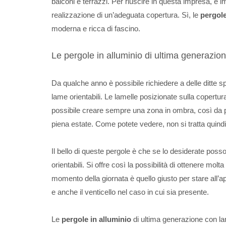
balconi e terrazzi. Per riuscire in questa impresa, è 
realizzazione di un’adeguata copertura. Sì, le
pergole
moderna e ricca di fascino.
Le pergole in alluminio di ultima generazio
Da qualche anno è possibile richiedere a delle ditte s
lame orientabili. Le lamelle posizionate sulla copertu
possibile creare sempre una zona in ombra, così da po
piena estate. Come potete vedere, non si tratta quindi
Il bello di queste pergole è che se lo desiderate pos
orientabili. Si offre così la possibilità di ottenere m
momento della giornata è quello giusto per stare all’a
e anche il venticello nel caso in cui sia presente.
Le
pergole in alluminio
di ultima generazione con lam