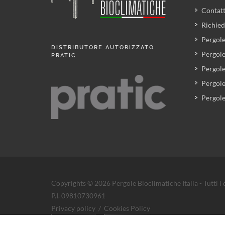
Contatt
Richied
Pergole
DISTRIBUTORE AUTORIZZATO
Pergole
PRATIC
Pergole
Pergole
Pergole
Copyrights © 2026 Pergole Bioclimatiche Italia - Tutti i di
P.I. 09810730961
Privacy policy
/
Cookies Policy