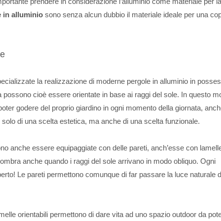
importante prendere in considerazione l’alluminio come materiale per l
 in alluminio
sono senza alcun dubbio il materiale ideale per una co
ne
pecializzate la realizzazione di moderne pergole in alluminio in posses
ra possono cioè essere orientate in base ai raggi del sole. In questo 
ter godere del proprio giardino in ogni momento della giornata, anch
 solo di una scelta estetica, ma anche di una scelta funzionale.
sono anche essere equipaggiate con delle pareti, anch’esse con lamell
olta ombra anche quando i raggi del sole arrivano in modo obliquo. Ogni
perto! Le pareti permettono comunque di far passare la luce naturale d
elle orientabili permettono di dare vita ad uno spazio outdoor da pot