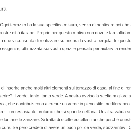
ura
 Ogni terrazzo ha la sua specifica misura, senza dimenticare poi che 
nostre città italiane. Proprio per questo motivo non dovete fare affida
tta che vi consenta di realizzare su misura la vostra pergola. In ques
re esigenze, ottimizzata sui vostri spazi e pensata per aiutarvi a rende
 inserire anche molti altri elementi sul terrazzo di casa, al fine di ren
ire? Il verde, tanto, tanto verde. A nostro avviso la scelta migliore 
alvia, che contribuiscono a creare un verde in pieno stile mediterraneo
e il loro estasiante profumo che si spande nell’aria. Un’altra valida sc
re lontane le zanzare. Si tratta di scelte eccellenti anche perché ques
cure. Se però credete di avere un buon pollice verde, sbizzarritevi. 