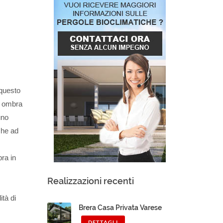
 questo
e ombra
uno
che ad
bra in
Realizzazioni recenti
ità di
Brera Casa Privata Varese
DETTAGLI