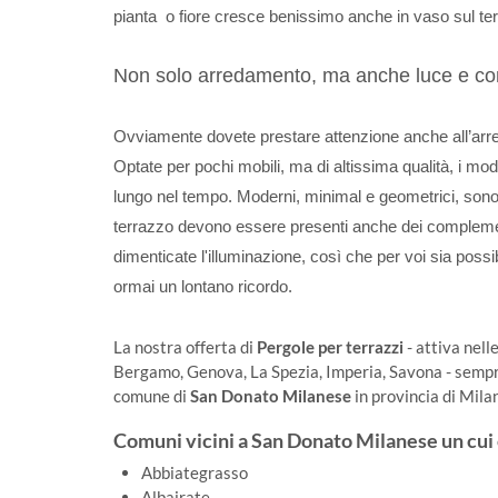
pianta o fiore cresce benissimo anche in vaso sul terr
Non solo arredamento, ma anche luce e c
Ovviamente dovete prestare attenzione anche all’arred
Optate per pochi mobili, ma di altissima qualità, i mo
lungo nel tempo. Moderni, minimal e geometrici, sono 
terrazzo devono essere presenti anche dei complement
dimenticate l'illuminazione, così che per voi sia poss
ormai un lontano ricordo.
La nostra offerta di
Pergole per terrazzi
- attiva nell
Bergamo, Genova, La Spezia, Imperia, Savona - sempre 
comune di
San Donato Milanese
in provincia di Mila
Comuni vicini a San Donato Milanese un cui o
Abbiategrasso
Albairate