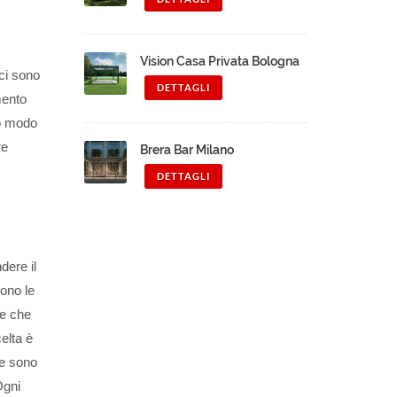
Vision Casa Privata Bologna
ci sono
DETTAGLI
mento
to modo
re
Brera Bar Milano
DETTAGLI
dere il
sono le
 e che
elta è
te sono
Ogni