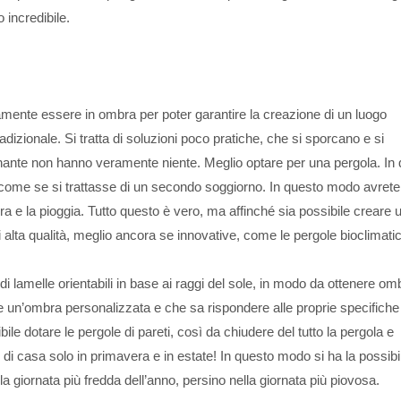
 incredibile.
amente essere in ombra per poter garantire la creazione di un luogo
adizionale. Si tratta di soluzioni poco pratiche, che si sporcano e si
nante non hanno veramente niente. Meglio optare per una pergola. In
re come se si trattasse di un secondo soggiorno. In questo modo avret
ra e la pioggia. Tutto questo è vero, ma affinché sia possibile creare 
 alta qualità, meglio ancora se innovative, come le pergole bioclimati
di lamelle orientabili in base ai raggi del sole, in modo da ottenere om
e un’ombra personalizzata e che sa rispondere alle proprie specifiche
 dotare le pergole di pareti, così da chiudere del tutto la pergola e
 di casa solo in primavera e in estate! In questo modo si ha la possibil
a giornata più fredda dell’anno, persino nella giornata più piovosa.